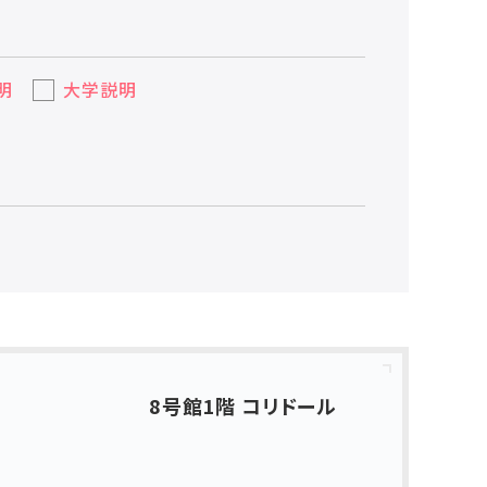
明
大学説明
8号館1階 コリドール