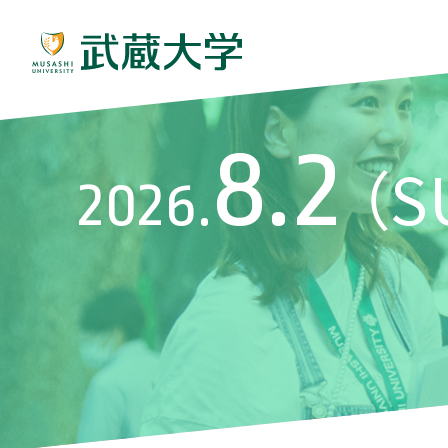
8.2
（S
2026.
入試情報
学部学科
動画で見る武蔵大学